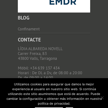
BLOG
Confinament
CONTACTE
LÍDIA ALBAREDA NOVELL
Carrer Freixa, 83
43800 Valls, Tarragona
Mòbil: +34 639 137 434
Horari : De Dl. a Dv, de 08:00 a 20:00
Ds. de 09:00 a 14:00
Mail: lidia.albareda@copc.cat
Utilizamos cookies para asegurar que damos la mejor
experiencia al usuario en nuestro sitio web. Si continúa
utilizando este sitio asumiremos que está de acuerdo. Puede
cambiar la configuración u obtener más información en nuestra
política de privacidad.
Copyright ©
Gruetzi
Termes i