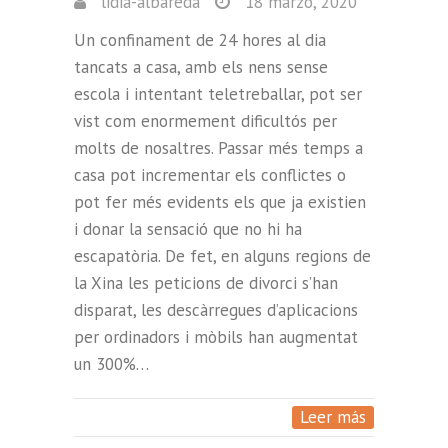
lidia-albareda
18 marzo, 2020
Un confinament de 24 hores al dia
tancats a casa, amb els nens sense
escola i intentant teletreballar, pot ser
vist com enormement dificultós per
molts de nosaltres. Passar més temps a
casa pot incrementar els conflictes o
pot fer més evidents els que ja existien
i donar la sensació que no hi ha
escapatòria. De fet, en alguns regions de
la Xina les peticions de divorci s’han
disparat, les descàrregues d’aplicacions
per ordinadors i mòbils han augmentat
un 300%…
Leer más